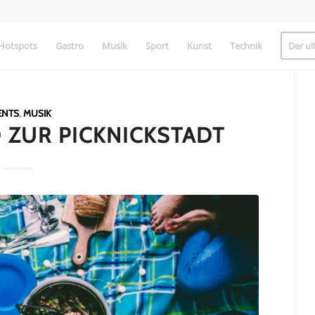
Hotspots
Gastro
Musik
Sport
Kunst
Technik
Der ul
ENTS
,
MUSIK
 ZUR PICKNICKSTADT