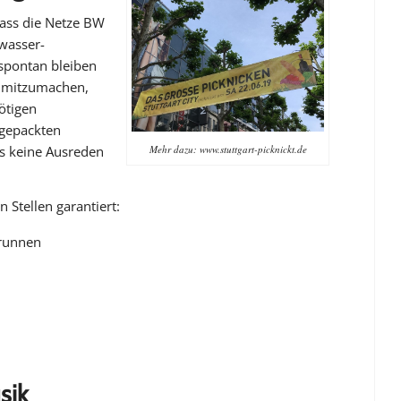
 dass die Netze BW
wasser-
spontan bleiben
t mitzumachen,
ötigen
 gepackten
Mehr dazu: www.stuttgart-picknickt.de
es keine Ausreden
 Stellen garantiert:
runnen
sik