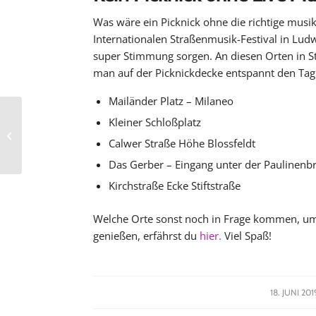
Was wäre ein Picknick ohne die richtige mus
Internationalen Straßenmusik-Festival in Lu
super Stimmung sorgen. An diesen Orten in S
man auf der Picknickdecke entspannt den Tag 
Mailänder Platz – Milaneo
Kleiner Schloßplatz
Heute im Kessel – Der
Übermorgen Markt
Calwer Straße Höhe Blossfeldt
Das Gerber – Eingang unter der Paulinenb
Kirchstraße Ecke Stiftstraße
Welche Orte sonst noch in Frage kommen, um
genießen, erfährst du
hier.
Viel Spaß!
/
18. JUNI 201