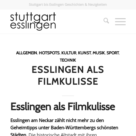
Stuttgart bis Esslingen Geschichten & Neuigkeiten
ALLGEMEIN
,
HOTSPOTS
,
KULTUR
,
KUNST
,
MUSIK
,
SPORT
,
TECHNIK
ESSLINGEN ALS
FILMKULISSE
Esslingen als Filmkulisse
Esslingen am Neckar zählt nicht mehr zu den
Geheimtipps unter Baden-Württembergs schönsten
Städten.
Die historische Altstadt mit ihren