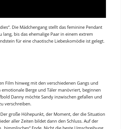
Ladies“. Die Mädchengang stellt das feminine Pendant
lzu lang, bis das ehemalige Paar in einem extrem
dstein für eine chaotische Liebeskomödie ist gelegt.
den Film hinweg mit den verschiedenen Gangs und
h emotionale Berge und Täler manövriert, beginnen
aufbold Danny möchte Sandy inzwischen gefallen und
u verschreiben.
 Der große Höhepunkt, der Moment, der die Situation
eder aller Zeiten bildet dann den Schluss. Auf der
ein „himmlisches“ Ende. Nicht die beste Umschreibung