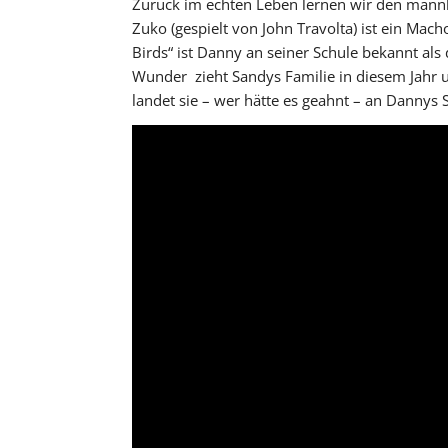
Zurück im echten Leben lernen wir den männl
Zuko (gespielt von John Travolta) ist ein Macho
Birds“ ist Danny an seiner Schule bekannt als
Wunder zieht Sandys Familie in diesem Jahr
landet sie – wer hätte es geahnt – an Dannys 