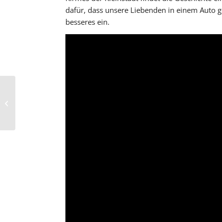
dafür, dass unsere Liebenden in einem Auto ge
besseres ein.
GIRLSDAY – der
Mädchen-Zukunftstag