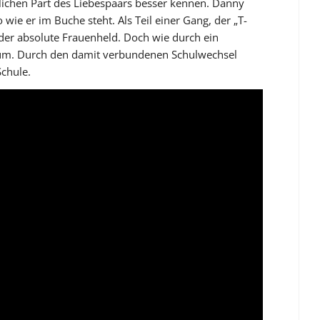
ichen Part des Liebespaars besser kennen. Danny
 wie er im Buche steht. Als Teil einer Gang, der „T-
 der absolute Frauenheld. Doch wie durch ein
 um. Durch den damit verbundenen Schulwechsel
Schule.