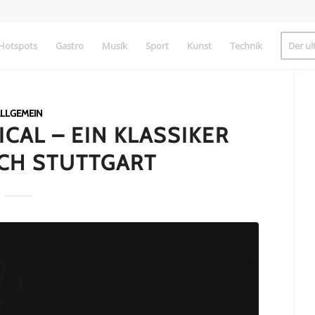
Hotspots
Gastro
Musik
Sport
Kunst
Technik
Der ul
LLGEMEIN
CAL – EIN KLASSIKER
CH STUTTGART