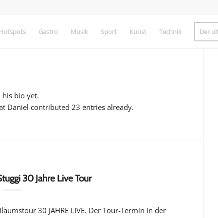
Hotspots
Gastro
Musik
Sport
Kunst
Technik
Der ul
 his bio yet.
hat
Daniel
contributed 23 entries already.
tuggi 30 Jahre Live Tour
biläumstour 30 JAHRE LIVE. Der Tour-Termin in der