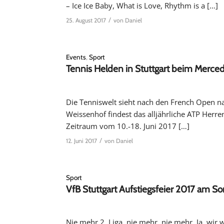
– Ice Ice Baby, What is Love, Rhythm is a […]
/
25. August 2017
von
Daniel
Events
,
Sport
Tennis Helden in Stuttgart beim Merce
Die Tenniswelt sieht nach den French Open n
Weissenhof findest das alljährliche ATP Herre
Zeitraum vom 10.-18. Juni 2017 […]
/
12. Juni 2017
von
Daniel
Sport
VfB Stuttgart Aufstiegsfeier 2017 am So
Nie mehr 2. Liga, nie mehr, nie mehr. Ja, wir