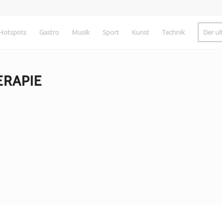
Hotspots
Gastro
Musik
Sport
Kunst
Technik
Der ul
RAPIE