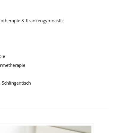
siotherapie & Krankengymnastik
pie
Wärmetherapie
 Schlingentisch