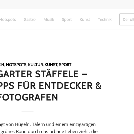
Hotspots
Gastro
Musik
Sport
Kunst
Technik
Der ul
IN
,
HOTSPOTS
,
KULTUR
,
KUNST
,
SPORT
GARTER STÄFFELE –
PPS FÜR ENTDECKER &
FOTOGRAFEN
rägt von Hügeln, Tälern und einem einzigartigen
 grünes Band durch das urbane Leben zieht: die