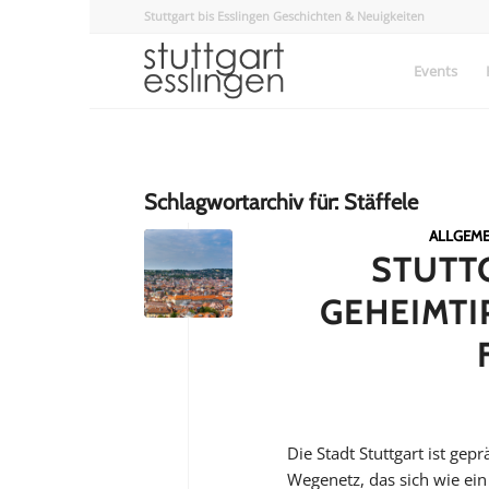
Stuttgart bis Esslingen Geschichten & Neuigkeiten
Events
Schlagwortarchiv für:
Stäffele
ALLGEME
STUTT
GEHEIMTI
Die Stadt Stuttgart ist gep
Wegenetz, das sich wie ein