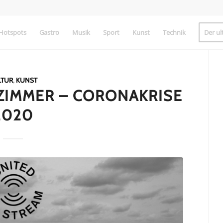
Hotspots
Gastro
Musik
Sport
Kunst
Technik
Der ul
LTUR
,
KUNST
IMMER – CORONAKRISE
2020