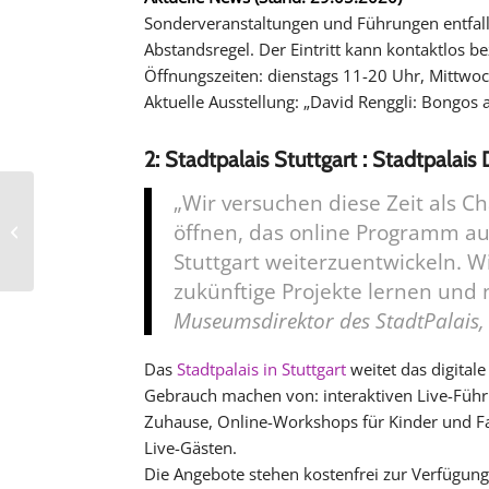
Sonderveranstaltungen und Führungen entfalle
Abstandsregel. Der Eintritt kann kontaktlos be
Öffnungszeiten: dienstags 11-20 Uhr, Mittwo
Aktuelle Ausstellung: „David Renggli: Bongos a
2: Stadtpalais Stuttgart : Stadtpalais 
„Wir versuchen diese Zeit als Ch
Kulinarische
öffnen, das online Programm a
Entdeckungstour in der
Stuttgarter Markthalle
Stuttgart weiterzuentwickeln. 
zukünftige Projekte lernen und 
Museumsdirektor des StadtPalais, 
Das
Stadtpalais in Stuttgart
weitet das digital
Gebrauch machen von: interaktiven Live-Führ
Zuhause, Online-Workshops für Kinder und F
Live-Gästen.
Die Angebote stehen kostenfrei zur Verfügung 