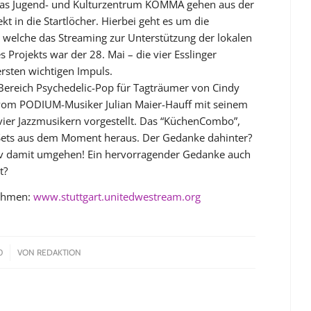
 das Jugend- und Kulturzentrum KOMMA gehen aus der
kt in die Startlöcher. Hierbei geht es um die
m, welche das Streaming zur Unterstützung der lokalen
s Projekts war der 28. Mai – die vier Esslinger
ersten wichtigen Impuls.
Bereich Psychedelic-Pop für Tagträumer von Cindy
n vom PODIUM-Musiker Julian Maier-Hauff mit seinem
vier Jazzmusikern vorgestellt. Das “KüchenCombo”,
ie Sets aus dem Moment heraus. Der Gedanke dahinter?
tiv damit umgehen! Ein hervorragender Gedanke auch
t?
nehmen:
www.stuttgart.unitedwestream.org
0
VON
REDAKTION