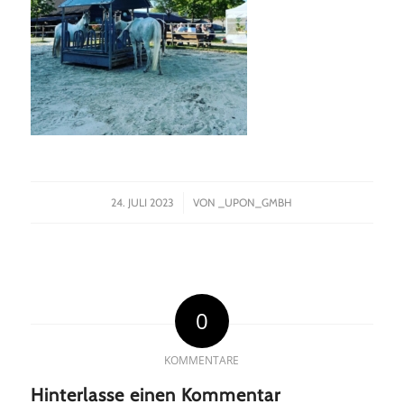
/
24. JULI 2023
VON
_UPON_GMBH
0
KOMMENTARE
Hinterlasse einen Kommentar