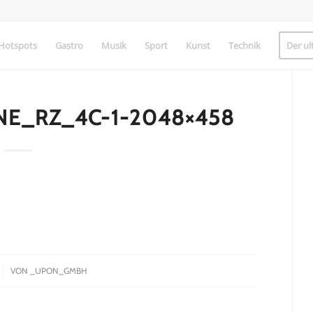
Hotspots
Gastro
Musik
Sport
Kunst
Technik
Der ul
E_RZ_4C-1-2048×458
VON
_UPON_GMBH