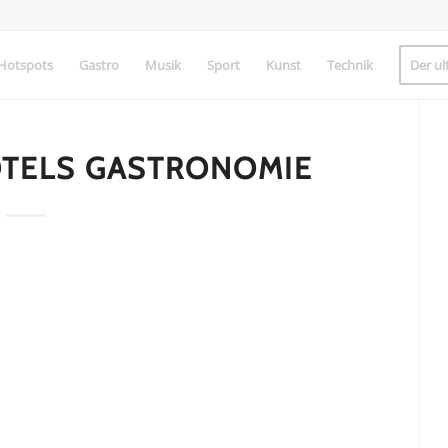
Hotspots
Gastro
Musik
Sport
Kunst
Technik
Der ul
TELS GASTRONOMIE