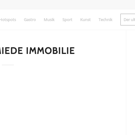
Hotspots
Gastro
Musik
Sport
Kunst
Technik
Der ul
EDE IMMOBILIE