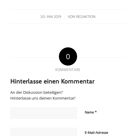
/
30. MAI 2019
VON
REDAKTION
0
KOMMENTARE
Hinterlasse einen Kommentar
An der Diskussion beteiligen?
Hinterlasse uns deinen Kommentar!
*
Name
E-Mail-Adresse