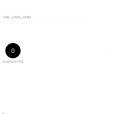
VON
_UPON_GMBH
0
KOMMENTARE