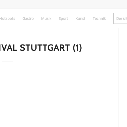
Hotspots
Gastro
Musik
Sport
Kunst
Technik
Der ul
IVAL STUTTGART (1)