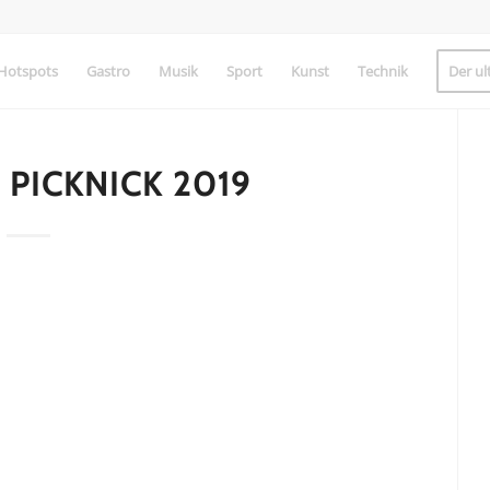
Hotspots
Gastro
Musik
Sport
Kunst
Technik
Der ul
PICKNICK 2019