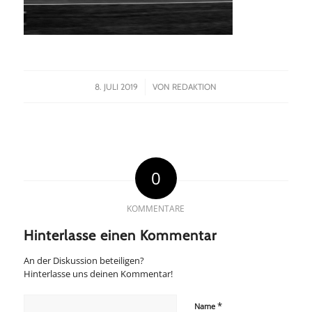
/
8. JULI 2019
VON
REDAKTION
0
KOMMENTARE
Hinterlasse einen Kommentar
An der Diskussion beteiligen?
Hinterlasse uns deinen Kommentar!
*
Name