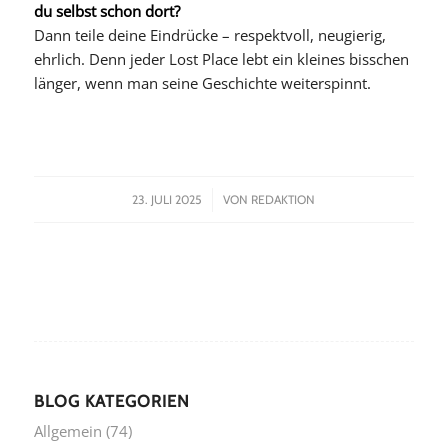
du selbst schon dort?
Dann teile deine Eindrücke – respektvoll, neugierig,
ehrlich. Denn jeder Lost Place lebt ein kleines bisschen
länger, wenn man seine Geschichte weiterspinnt.
/
23. JULI 2025
VON
REDAKTION
BLOG KATEGORIEN
Allgemein
(74)