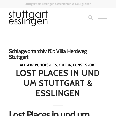
Stuttgart bis Esslingen Geschichten & Neuigkeiten
Schlagwortarchiv für:
Villa Herdweg
Stuttgart
ALLGEMEIN
,
HOTSPOTS
,
KULTUR
,
KUNST
,
SPORT
LOST PLACES IN UND
UM STUTTGART &
ESSLINGEN
Lost Places in und um