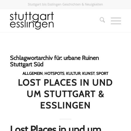
Stuttgart bis Esslingen Geschichten & Neuigkeiten
Schlagwortarchiv für:
urbane Ruinen
Stuttgart Süd
ALLGEMEIN
,
HOTSPOTS
,
KULTUR
,
KUNST
,
SPORT
LOST PLACES IN UND
UM STUTTGART &
ESSLINGEN
Lost Places in und um