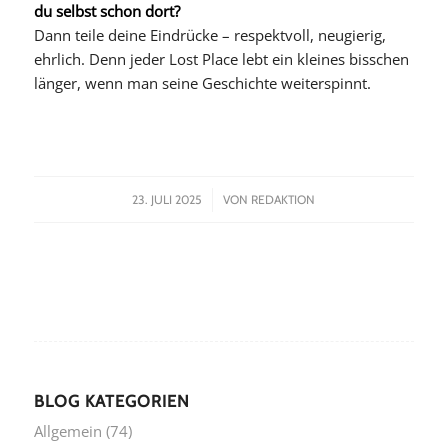
du selbst schon dort?
Dann teile deine Eindrücke – respektvoll, neugierig,
ehrlich. Denn jeder Lost Place lebt ein kleines bisschen
länger, wenn man seine Geschichte weiterspinnt.
/
23. JULI 2025
VON
REDAKTION
BLOG KATEGORIEN
Allgemein
(74)