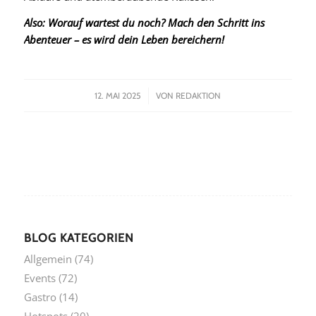
Also: Worauf wartest du noch? Mach den Schritt ins
Abenteuer – es wird dein Leben bereichern!
/
12. MAI 2025
VON
REDAKTION
BLOG KATEGORIEN
Allgemein
(74)
Events
(72)
Gastro
(14)