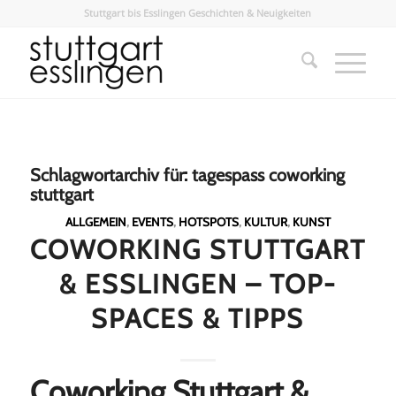
Stuttgart bis Esslingen Geschichten & Neuigkeiten
Schlagwortarchiv für:
tagespass coworking
stuttgart
ALLGEMEIN
,
EVENTS
,
HOTSPOTS
,
KULTUR
,
KUNST
COWORKING STUTTGART
& ESSLINGEN – TOP-
SPACES & TIPPS
Coworking Stuttgart &