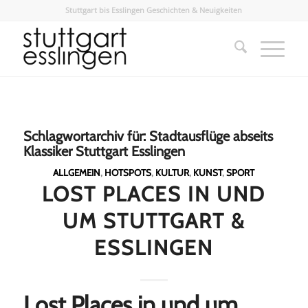
Stuttgart bis Esslingen Geschichten & Neuigkeiten
Schlagwortarchiv für:
Stadtausflüge abseits
Klassiker Stuttgart Esslingen
ALLGEMEIN
,
HOTSPOTS
,
KULTUR
,
KUNST
,
SPORT
LOST PLACES IN UND
UM STUTTGART &
ESSLINGEN
Lost Places in und um