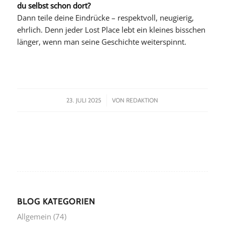
du selbst schon dort?
Dann teile deine Eindrücke – respektvoll, neugierig,
ehrlich. Denn jeder Lost Place lebt ein kleines bisschen
länger, wenn man seine Geschichte weiterspinnt.
/
23. JULI 2025
VON
REDAKTION
BLOG KATEGORIEN
Allgemein
(74)