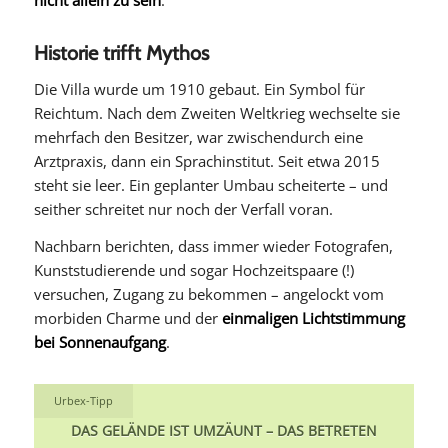
nicht allein zu sein
.
Historie trifft Mythos
Die Villa wurde um 1910 gebaut. Ein Symbol für
Reichtum. Nach dem Zweiten Weltkrieg wechselte sie
mehrfach den Besitzer, war zwischendurch eine
Arztpraxis, dann ein Sprachinstitut. Seit etwa 2015
steht sie leer. Ein geplanter Umbau scheiterte – und
seither schreitet nur noch der Verfall voran.
Nachbarn berichten, dass immer wieder Fotografen,
Kunststudierende und sogar Hochzeitspaare (!)
versuchen, Zugang zu bekommen – angelockt vom
morbiden Charme und der
einmaligen Lichtstimmung
bei Sonnenaufgang
.
Urbex-Tipp
DAS GELÄNDE IST UMZÄUNT – DAS BETRETEN