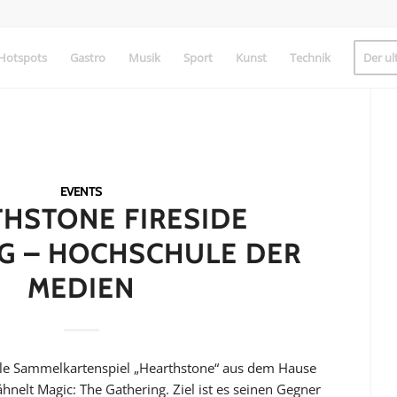
Hotspots
Gastro
Musik
Sport
Kunst
Technik
Der ul
EVENTS
HSTONE FIRESIDE
G – HOCHSCHULE DER
MEDIEN
elle Sammelkartenspiel „Hearthstone“ aus dem Hause
ähnelt Magic: The Gathering. Ziel ist es seinen Gegner