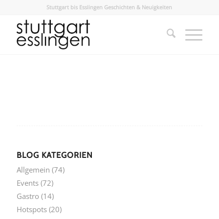
Stuttgart bis Esslingen Geschichten & Neuigkeiten
BLOG KATEGORIEN
Allgemein
(74)
Events
(72)
Gastro
(14)
Hotspots
(20)