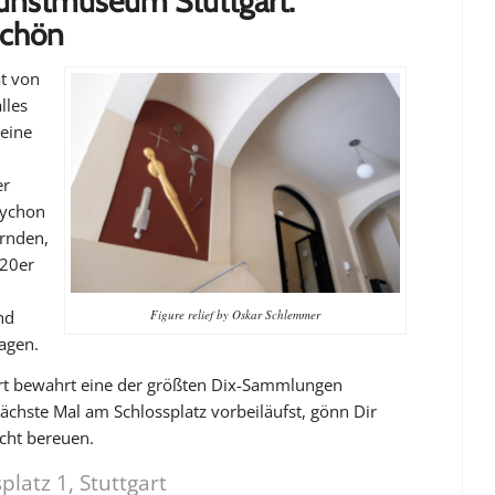
Kunstmuseum Stuttgart:
schön
ät von
alles
 eine
er
tychon
ernden,
920er
Figure relief by Oskar Schlemmer
nd
agen.
t bewahrt eine der größten Dix-Sammlungen
chste Mal am Schlossplatz vorbeiläufst, gönn Dir
icht bereuen.
platz 1, Stuttgart