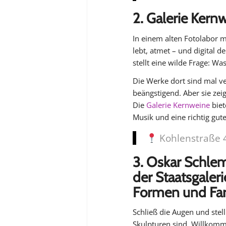
2. Galerie Kern
In einem alten Fotolabor m
lebt, atmet – und digital d
stellt eine wilde Frage: Wa
Die Werke dort sind mal v
beängstigend. Aber sie zeig
Die
Galerie Kernweine
biet
Musik und eine richtig gut
Kohlenstraße 4
3. Oskar Schlem
der Staatsgaleri
Formen und Fa
Schließ die Augen und stel
Skulpturen sind. Willkom