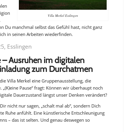
hlen
ligion
Villa Merkel Esslingen
,
n Du manchmal selbst das Gefühl hast, nicht ganz
ch in seinen Arbeiten wiederfinden.
5, Esslingen
e – Ausruhen im digitalen
e Einladung zum Durchatmen
 die Villa Merkel eine Gruppenausstellung, die
e.
„(K)eine Pause“
fragt: Können wir überhaupt noch
digitale Dauerzustand längst unser Denken verändert?
 Dir nicht nur sagen,
„schalt mal ab“
, sondern Dich
hte Ruhe anfühlt. Eine künstlerische Entschleunigung
nns – das ist selten. Und genau deswegen so