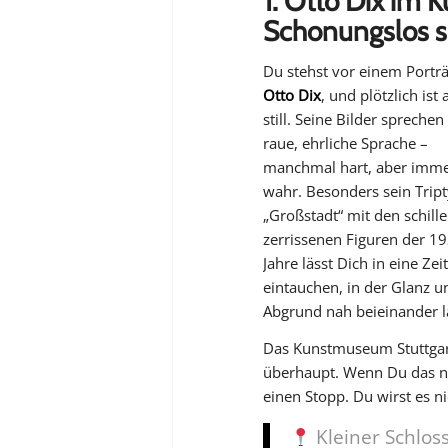
1. Otto Dix im 
Schonungslos 
Du stehst vor einem Portr
Otto Dix
, und plötzlich ist 
still. Seine Bilder sprechen
raue, ehrliche Sprache –
manchmal hart, aber imm
wahr. Besonders sein Trip
„Großstadt“
mit den schill
zerrissenen Figuren der 1
Jahre lässt Dich in eine Zeit
eintauchen, in der Glanz u
Abgrund nah beieinander l
Das Kunstmuseum Stuttgar
überhaupt. Wenn Du das nä
einen Stopp. Du wirst es n
Kleiner Schloss