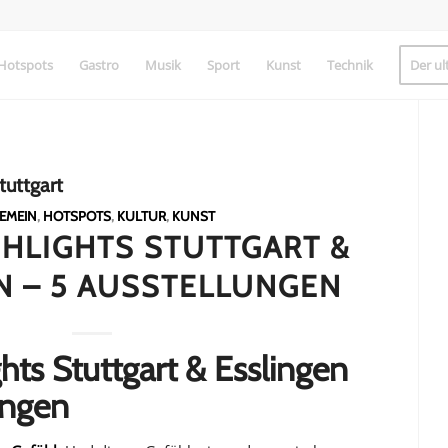
Hotspots
Gastro
Musik
Sport
Kunst
Technik
Der ul
tuttgart
EMEIN
,
HOTSPOTS
,
KULTUR
,
KUNST
HLIGHTS STUTTGART &
N – 5 AUSSTELLUNGEN
hts Stuttgart & Esslingen
ungen