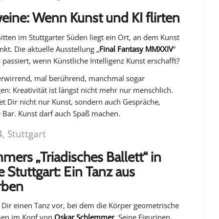
weine: Wenn Kunst und KI flirten
itten im Stuttgarter Süden liegt ein Ort, an dem Kunst
enkt. Die aktuelle Ausstellung
„
Final Fantasy MMXXIV
“
s passiert, wenn Künstliche Intelligenz Kunst erschafft?
erwirrend, mal berührend, manchmal sogar
en: Kreativität ist längst nicht mehr nur menschlich.
et Dir nicht nur Kunst, sondern auch Gespräche,
e Bar. Kunst darf auch Spaß machen.
, Stuttgart
mers „Triadisches Ballett“ in
e Stuttgart: Ein Tanz aus
rben
l Dir einen Tanz vor, bei dem die Körper geometrische
men im Kopf von
Oskar Schlemmer
. Seine
Figurinen