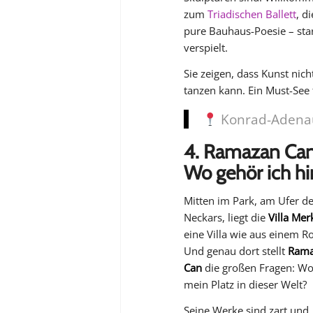
zum
Triadischen Ballett
, d
pure Bauhaus-Poesie – sta
verspielt.
Sie zeigen, dass Kunst ni
tanzen kann. Ein
Must
-See 
Konrad-Adenau
4. Ramazan Can 
Wo gehör ich hi
Mitten im Park, am Ufer d
Neckars, liegt die
Villa Mer
eine Villa wie aus einem 
Und genau dort stellt
Rama
Can
die großen Fragen:
Wo 
mein Platz in dieser Welt?
Seine Werke sind zart und