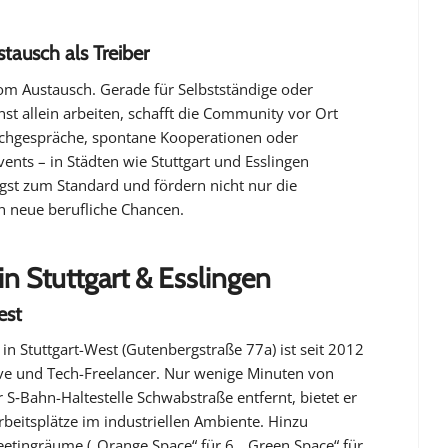
ausch als Treiber
m Austausch. Gerade für Selbstständige oder
st allein arbeiten, schafft die Community vor Ort
achgespräche, spontane Kooperationen oder
nts – in Städten wie Stuttgart und Esslingen
gst zum Standard und fördern nicht nur die
h neue berufliche Chancen.
n Stuttgart & Esslingen
est
n Stuttgart-West (Gutenbergstraße 77a) ist seit 2012
ive und Tech-Freelancer. Nur wenige Minuten von
 S‑Bahn-Haltestelle Schwabstraße entfernt, bietet er
rbeitsplätze im industriellen Ambiente. Hinzu
ingräume („Orange Space“ für 6, „Green Space“ für