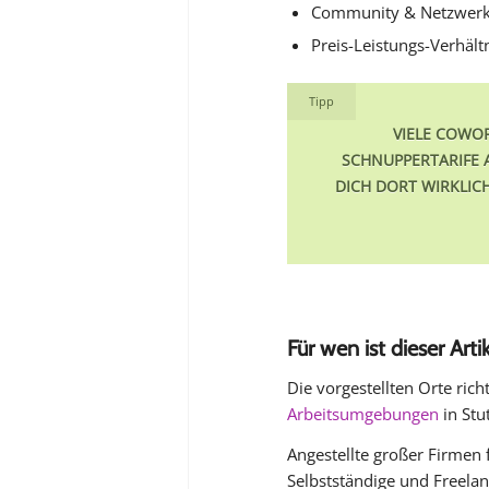
Community & Netzwer
Preis-Leistungs-Verhält
Tipp
VIELE COWO
SCHNUPPERTARIFE A
DICH DORT WIRKLIC
Für wen ist dieser Art
Die vorgestellten Orte richt
Arbeitsumgebungen
in Stu
Angestellte großer Firmen 
Selbstständige und Freela