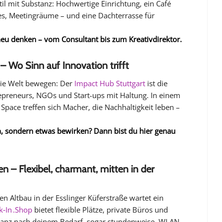
il mit Substanz: Hochwertige Einrichtung, ein Café
es, Meetingräume – und eine Dachterrasse für
r neu denken – vom Consultant bis zum Kreativdirektor.
– Wo Sinn auf Innovation trifft
 die Welt bewegen: Der
Impact Hub Stuttgart
ist die
trepreneurs, NGOs und Start-ups mit Haltung. In einem
 Space treffen sich Macher, die Nachhaltigkeit leben –
en, sondern etwas bewirken? Dann bist du hier genau
n – Flexibel, charmant, mitten in der
ten Altbau in der Esslinger Küferstraße wartet ein
‑In .Shop
bietet flexible Plätze, private Büros und
anz nach deinem Bedarf, sogar stundenweise. WLAN,