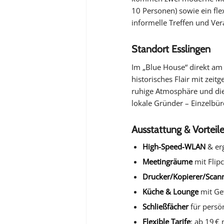
10 Personen) sowie ein flex
informelle Treffen und Ver
Standort Esslingen
Im „Blue House“ direkt am 
historisches Flair mit zeit
ruhige Atmosphäre und die
lokale Gründer – Einzelbüro
Ausstattung & Vorteil
High-Speed-WLAN
& erg
Meetingräume
mit Flip
Drucker/Kopierer/Scan
Küche & Lounge
mit Ge
Schließfächer
für persö
Flexible Tarife
: ab 19 €