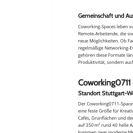
Gemeinschaft und Aust
Coworking-Spaces leben vo
Remote-Arbeitende, die son
neue Möglichkeiten. Ob F
regelmäßige Networking-Eve
gehören diese Formate län
Produktivität, sondern auc
Coworking0711 i
Standort Stuttgart-W
Der Coworking0711-Space i
eine feste Größe für Kreat
Cafés, Grünflächen und der
auf 350 m² rund 40 helle A
kommen zwei moderne Meet