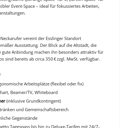
ibler Event-Space – ideal für fokussiertes Arbeiten,
anstaltungen.
Neckarufer vereint der Esslinger Standort
gemäßer Ausstattung. Der Blick auf die Altstadt, die
 gute Anbindung machen ihn besonders attraktiv für
s sind bereits ab circa 350 € zzgl. MwSt. verfügbar.
e
onomische Arbeitsplätze (flexibel oder fix)
chart, Beamer/TV, Whiteboard
ner
(inklusive Grundkontingent)
tränken und Gemeinschaftsbereich
nliche Gegenstände
 netto Tagespass bis hin zu Deluxe-Tarifen mit 24/7-