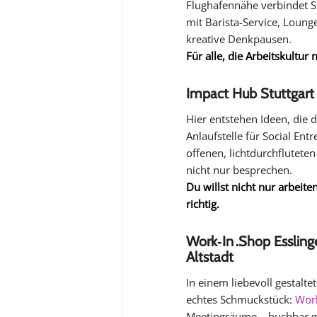
Flughafennähe verbindet St
mit Barista-Service, Loung
kreative Denkpausen.
Für alle, die Arbeitskultu
Impact Hub Stuttgart 
Hier entstehen Ideen, die
Anlaufstelle für Social En
offenen, lichtdurchfluteten
nicht nur besprechen.
Du willst nicht nur arbeit
richtig.
Work‑In .Shop Esslinge
Altstadt
In einem liebevoll gestalte
echtes Schmuckstück:
Work
Meetingräume – buchbar g