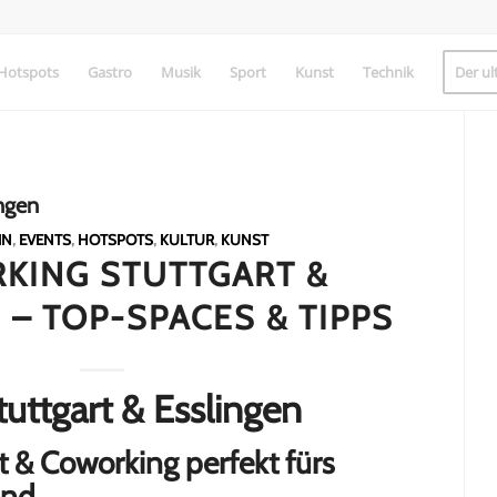
Hotspots
Gastro
Musik
Sport
Kunst
Technik
Der ul
ngen
IN
,
EVENTS
,
HOTSPOTS
,
KULTUR
,
KUNST
KING STUTTGART &
 – TOP-SPACES & TIPPS
uttgart & Esslingen
 & Coworking perfekt fürs
ind