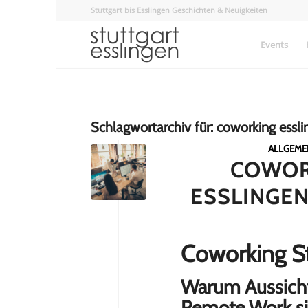
Stuttgart bis Esslingen Geschichten & Neuigkeiten
Events
Schlagwortarchiv für:
coworking essli
ALLGEME
COWOR
ESSLINGEN
Coworking St
Warum Aussicht
Remote Work s