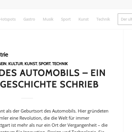
Hotspots
Gastro
Musik
Sport
Kunst
Technik
Der ul
trie
EIN
,
KULTUR
,
KUNST
,
SPORT
,
TECHNIK
 DES AUTOMOBILS – EIN
 GESCHICHTE SCHRIEB
annt als der Geburtsort des Automobils. Hier gründeten
mler eine Revolution, die die Welt für immer
tgart ist mehr als nur ein Ort der Vergangenheit – die
 Zentrum für Innovation, Design und Technologie. Sie