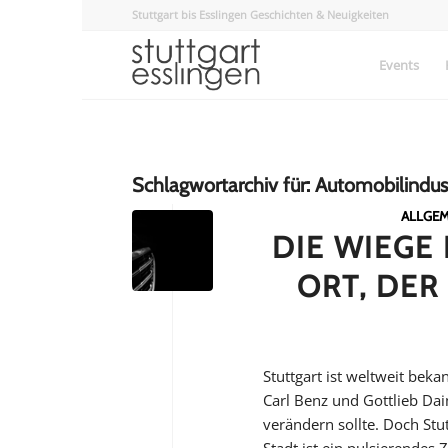
Stuttgart bis Esslingen Geschichten & Neuigkeiten
Events
Schlagwortarchiv für:
Automobilindus
ALLGEM
DIE WIEGE
ORT, DER
Stuttgart ist weltweit bek
Carl Benz und Gottlieb Dai
verändern sollte. Doch Stut
Stadt ist ein pulsierendes