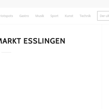
Hotspots
Gastro
Musik
Sport
Kunst
Technik
Der ul
MARKT ESSLINGEN