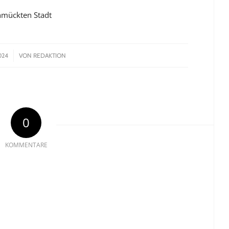
chmückten Stadt
024
VON
REDAKTION
0
KOMMENTARE