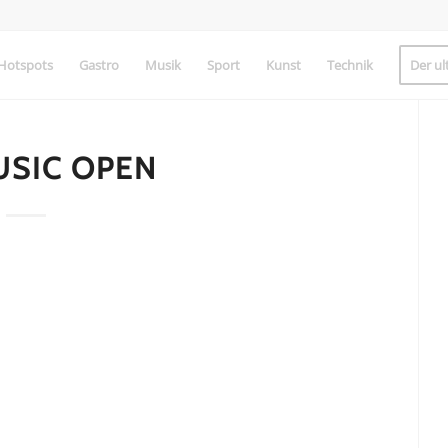
Hotspots
Gastro
Musik
Sport
Kunst
Technik
Der ul
USIC OPEN