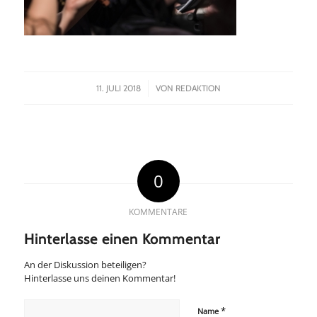
/
11. JULI 2018
VON
REDAKTION
0
KOMMENTARE
Hinterlasse einen Kommentar
An der Diskussion beteiligen?
Hinterlasse uns deinen Kommentar!
*
Name