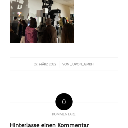
/
27. MÄRZ 2022
VON
_UPON_GMBH
0
KOMMENTARE
Hinterlasse einen Kommentar