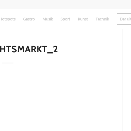
Hotspots
Gastro
Musik
Sport
Kunst
Technik
Der ul
HTSMARKT_2