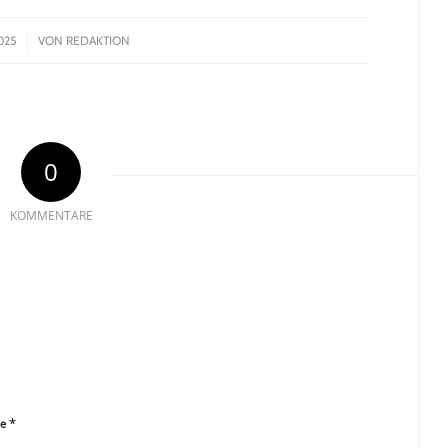
025
VON
REDAKTION
0
KOMMENTARE
*
se