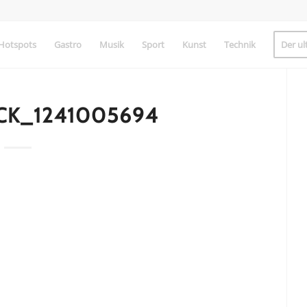
Hotspots
Gastro
Musik
Sport
Kunst
Technik
Der ul
K_1241005694