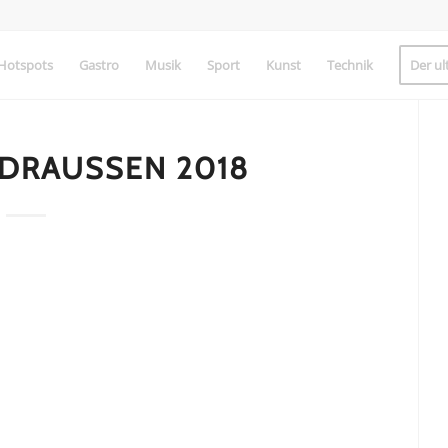
Hotspots
Gastro
Musik
Sport
Kunst
Technik
Der ul
DRAUSSEN 2018